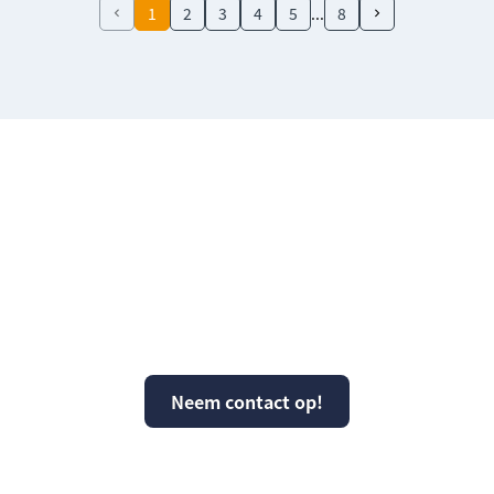
1
2
3
4
5
8
Vragen over KPS of
kunnen wij ergens mee
helpen?
Neem contact op!