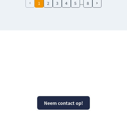
1
2
3
4
5
8
Vragen over KPS of
kunnen wij ergens mee
helpen?
Neem contact op!