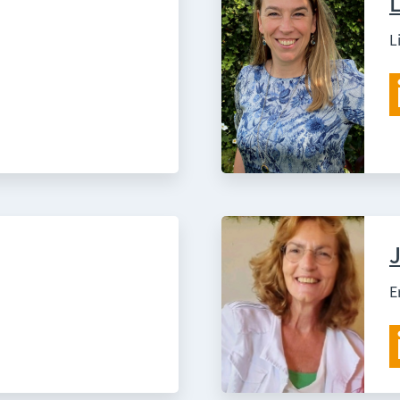
L
L
E