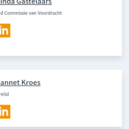
inda Gastelaars
id Commissie van Voordracht
Jannet Kroes
relid