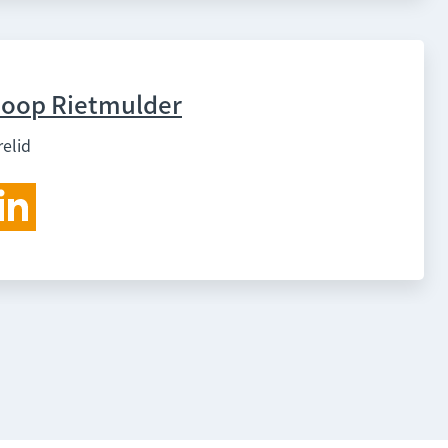
Joop Rietmulder
relid