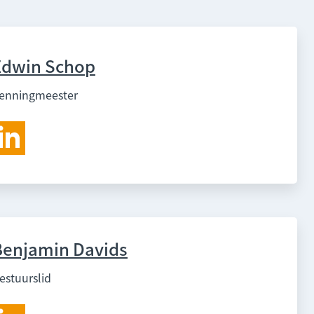
Edwin Schop
enningmeester
Benjamin Davids
estuurslid