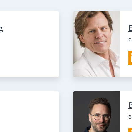
g
P
B