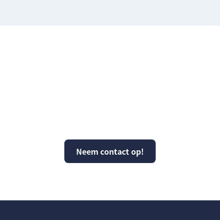
Vragen over KPS of
kunnen wij ergens mee
helpen?
Neem contact op!