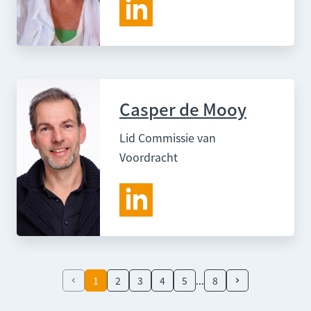
Casper de Mooy
Lid Commissie van
Voordracht
1
2
3
4
5
8